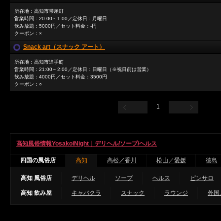
所在地：高知市帯屋町
営業時間：20:00～1:00／定休日：月曜日
飲み放題：5000円／セット料金：-円
クーポン：×
Snack art（スナック アート）
所在地：高知市追手筋
営業時間：21:00～2:00／定休日：日曜日（※祝日前は営業）
飲み放題：4000円／セット料金：3500円
クーポン：○
1
高知風俗情報YosakoiNight｜デリヘル/ソープ/ヘルス
四国の風俗店
高知
高松／香川
松山／愛媛
徳島
高知 風俗店
デリヘル
ソープ
ヘルス
ピンサロ
高知 飲み屋
キャバクラ
スナック
ラウンジ
外国