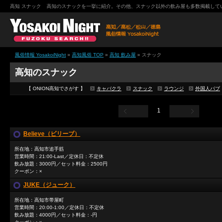
高知 スナック
高知のスナックを一挙に紹介。その他、スナック以外の飲み屋も多数掲載しています。｜
風俗情報 YosakoiNight
»
高知風俗 TOP
»
高知 飲み屋
»
スナック
高知のスナック
【 ONION高知でさがす 】
キャバクラ
スナック
ラウンジ
外国人パブ
1
Believe（ビリーブ）
所在地：高知市追手筋
営業時間：21:00-Last／定休日：不定休
飲み放題：3000円／セット料金：2500円
クーポン：×
JUKE（ジューク）
所在地：高知市帯屋町
営業時間：20:00-1:00／定休日：不定休
飲み放題：4000円／セット料金：-円