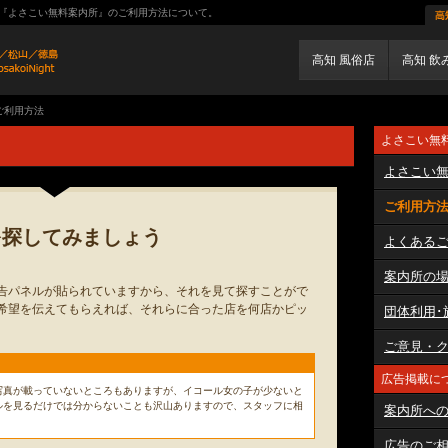
『よさこい無料案内所』のご利用方法について。
高知 風俗店
高知 飲
ご利用方法
よさこい無
よさこい
ご利用方
を探してみましょう
よくある
案内所の
告パネルが貼られていますから、それを見て探すことがで
希望を伝えてもらえれば、それらに合った店を何店かピッ
団体利用･
ご意見・
広告掲載に
写真が載っていないところもありますが、イコール女の子が少ないと
ルを見るだけでは分からないことも沢山ありますので、スタッフに相
案内所へ
広告のご