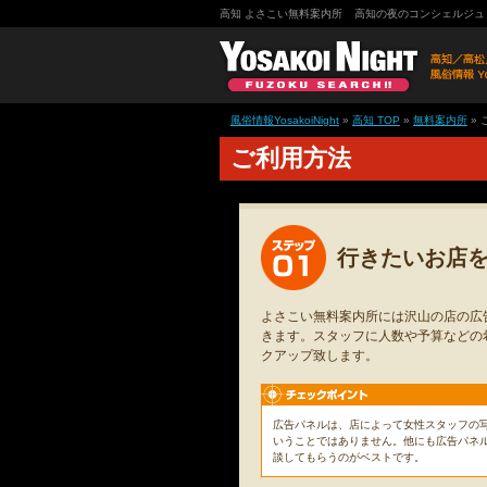
高知 よさこい無料案内所
高知の夜のコンシェルジュ
風俗情報YosakoiNight
»
高知 TOP
»
無料案内所
»
ご利用方法
行きたいお店
よさこい無料案内所には沢山の店の広
きます。スタッフに人数や予算などの
クアップ致します。
広告パネルは、店によって女性スタッフの
いうことではありません。他にも広告パネ
談してもらうのがベストです。