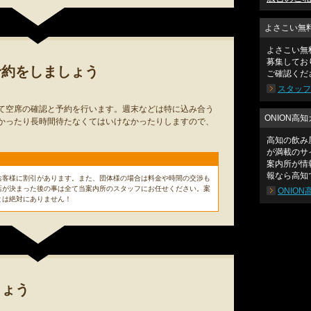
よさこい無
よさこい無
募集してお
予約をしましょう
ご確認くだ
スタッフ
て空席の確認と予約を行います。週末などは特に込み合う
ONION高
かったり長時間待たなくてはいけなかったりしますので、
高知の飲み
が満載のサ
案内所が情
報なら高知で
お客様に割引があります。また、団体様の場合は料金や時間の交渉も
店が決まった後の事は全て当案内所のスタッフにお任せください。案
ONIO
とは絶対にありません！
しょう