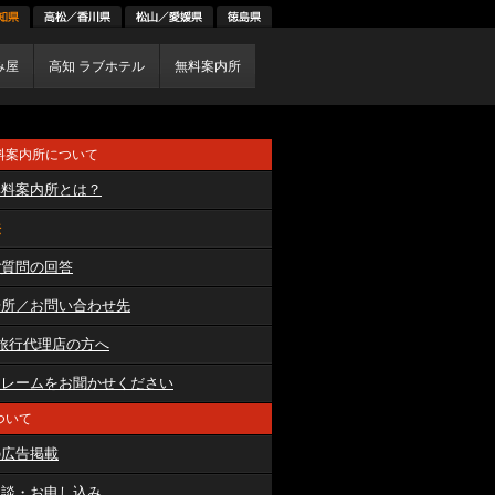
み屋
高知 ラブホテル
無料案内所
料案内所について
無料案内所とは？
法
ご質問の回答
場所／お問い合わせ先
旅行代理店の方へ
クレームをお聞かせください
ついて
の広告掲載
相談・お申し込み