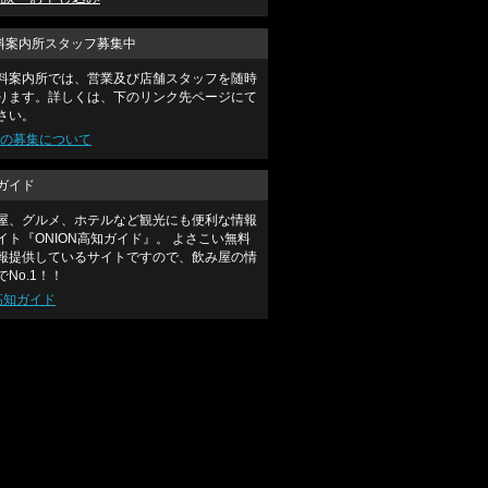
料案内所スタッフ募集中
料案内所では、営業及び店舗スタッフを随時
ります。詳しくは、下のリンク先ページにて
さい。
の募集について
知ガイド
屋、グルメ、ホテルなど観光にも便利な情報
イト『ONION高知ガイド』。 よさこい無料
報提供しているサイトですので、飲み屋の情
No.1！！
N高知ガイド